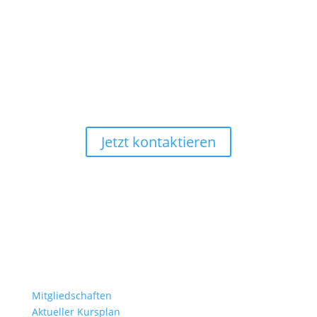
Jetzt Mitglied werden!
Mach den ersten Schritt und melde Dich bei uns!
Jetzt kontaktieren
Hilfreiche Links
Mitgliedschaften
Aktueller Kursplan