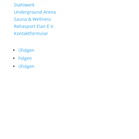
Stahlwerk
Underground Arena
Sauna & Wellness
Rehasport Elan E.V.
Kontaktformular
Folgen
Folgen
Folgen
Öffnungszeiten
Montag – Freitag:
07:00 – 22:00 Uhr
Samstag & Sonntag:
09:00 – 20:00 Uhr